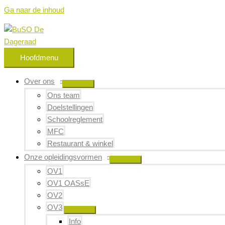
Ga naar de inhoud
Hoofdmenu
Over ons
Ons team
Doelstellingen
Schoolreglement
MFC
Restaurant & winkel
Onze opleidingsvormen
OV1
OV1 OASsE
OV2
OV3
Info