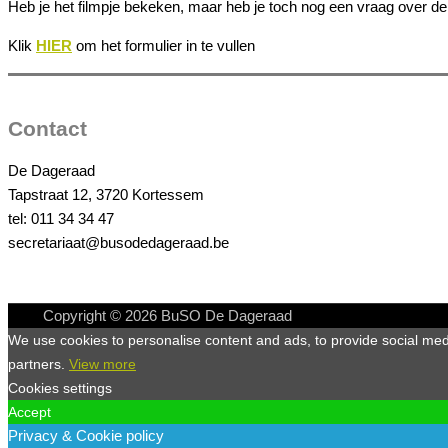
Heb je het filmpje bekeken, maar heb je toch nog een vraag over de
Klik
HIER
om het formulier in te vullen
Contact
De Dageraad
Tapstraat 12, 3720 Kortessem
tel: 011 34 34 47
secretariaat@busodedageraad.be
Copyright © 2026
BuSO De Dageraad
We use cookies to personalise content and ads, to provide social media
partners.
View more
Cookies settings
Accept
Privacy & Cookie policy