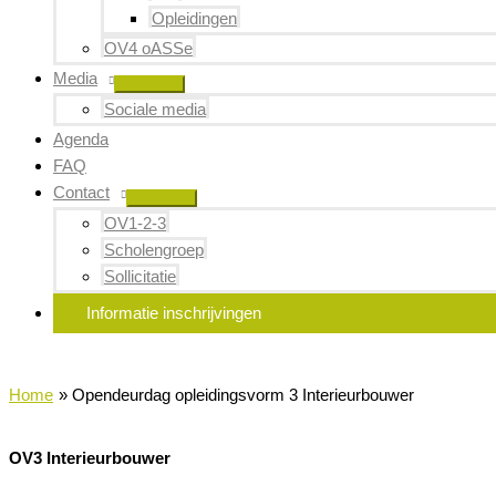
Opleidingen
OV4 oASSe
Media
Sociale media
Agenda
FAQ
Contact
OV1-2-3
Scholengroep
Sollicitatie
Informatie inschrijvingen
Home
Opendeurdag opleidingsvorm 3 Interieurbouwer
OV3 Interieurbouwer